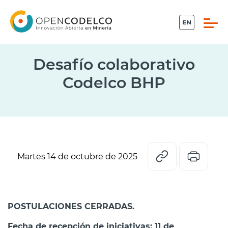
Click acá para ir directamente al contenido
Desafío colaborativo
Codelco BHP
Propiedad intelectual
Conecta
Piensa Minería
Martes 14 de octubre de 2025
Desafíos
POSTULACIONES CERRADAS.
Sistema Ideas
Fecha de recepción de iniciativas: 11 de