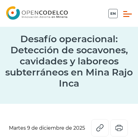
Click acá para ir directamente al contenido
Desafío operacional:
Detección de socavones,
cavidades y laboreos
Propiedad intelectual
subterráneos en Mina Rajo
Conecta
Inca
Piensa Minería
Desafíos
Sistema Ideas
Martes 9 de diciembre de 2025