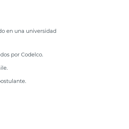
do en una universidad
idos por Codelco.
ile.
ostulante.
.