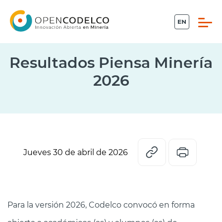
Click acá para ir directamente al contenido
Resultados Piensa Minería
2026
Propiedad intelectual
Conecta
Piensa Minería
Jueves 30 de abril de 2026
Desafíos
Sistema Ideas
Para la versión 2026, Codelco convocó en forma