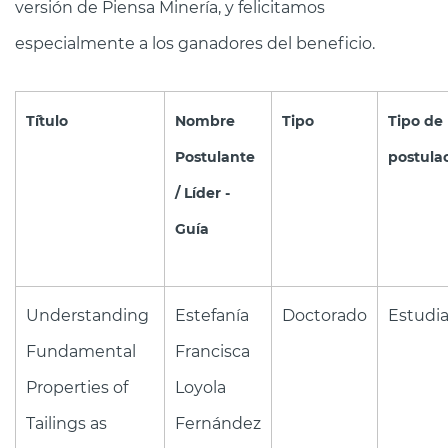
versión de Piensa Minería, y felicitamos
especialmente a los ganadores del beneficio.
T´ítulo
Nombre
Tipo
Tipo de
Postulante
postula
/ Líder -
Guía
Understanding
Estefanía
Doctorado
Estudi
Fundamental
Francisca
Properties of
Loyola
Tailings as
Fernández