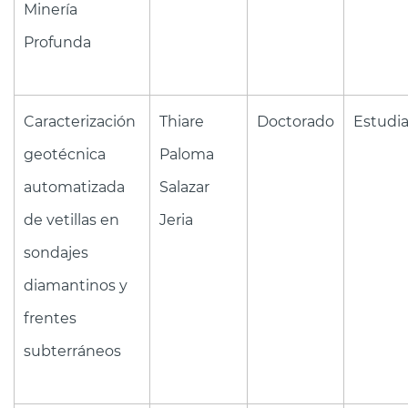
Minería
Profunda
Caracterización
Thiare
Doctorado
Estudi
geotécnica
Paloma
automatizada
Salazar
de vetillas en
Jeria
sondajes
diamantinos y
frentes
subterráneos