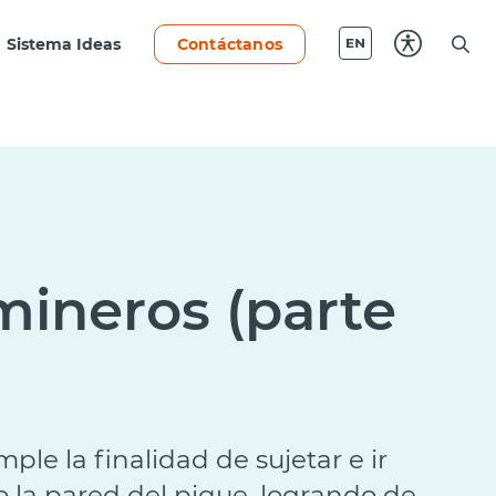
Sistema Ideas
Contáctanos
mineros (parte
le la finalidad de sujetar e ir
do la pared del pique, logrando de