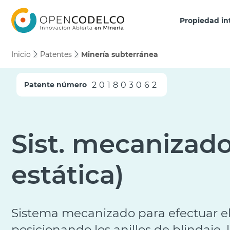
Click acá para ir directamente al contenido
Propiedad in
Inicio
Patentes
Minería subterránea
201803062
Patente número
Sist. mecanizado
estática)
Sistema mecanizado para efectuar el b
posicionando los anillos de blindaje,