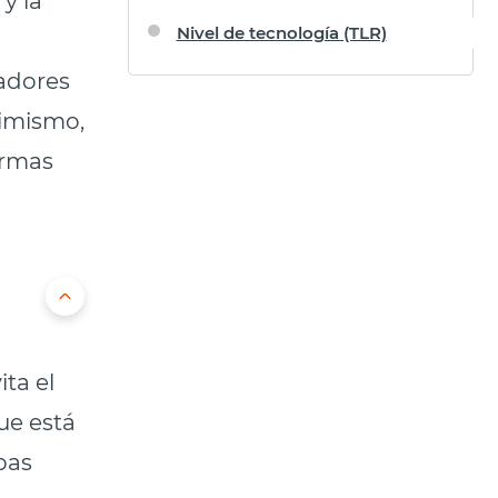
Nivel de tecnología (TLR)
radores
simismo,
ormas
ta el
que está
bas