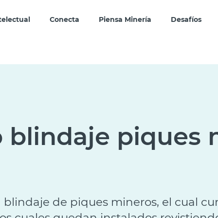
telectual
Conecta
Piensa Minería
Desafíos
 blindaje piques 
lindaje de piques mineros, el cual cump
 los cuales quedan instalados revistien