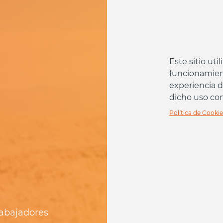
Este sitio uti
funcionamient
experiencia d
dicho uso co
Política de Cooki
rabajadores