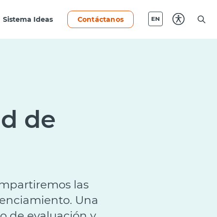
Sistema Ideas
Contáctanos
ud de
ompartiremos las
cenciamiento. Una
so de evaluación y