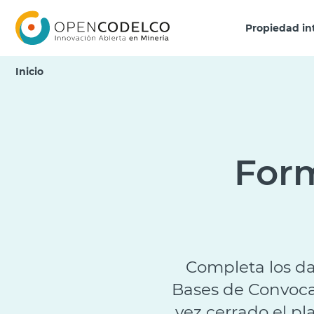
Click acá para ir directamente al contenido
Propiedad in
Inicio
Form
Completa los da
Bases de Convoca
vez cerrado el pl