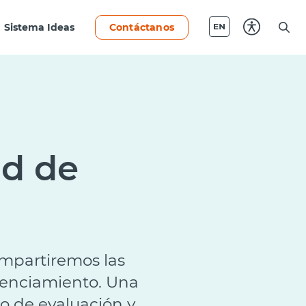
Sistema Ideas
Contáctanos
ud de
ompartiremos las
cenciamiento. Una
so de evaluación y