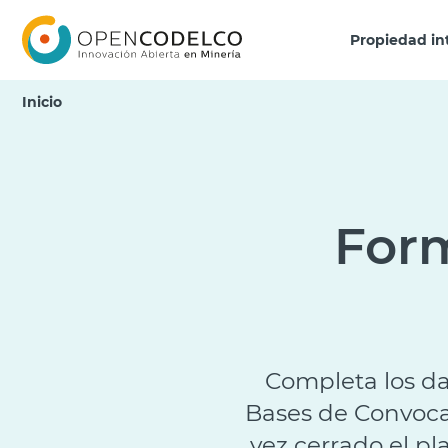
Click acá para ir directamente al contenido
Propiedad in
Inicio
Form
Completa los da
Bases de Convoca
vez cerrado el pl